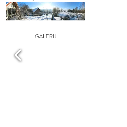
trouwe viervoeter de vele wandelpaden die
de regio rijk is.
GALERIJ