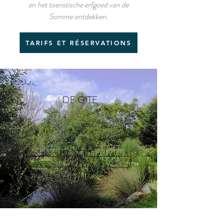
en het toeristische erfgoed van de
Somme ontdekken.
TARIFS ET RÉSERVATIONS
DE GITE
Oude boerderij, volledig
gerenoveerd, ontdek de gîte
Ontdek