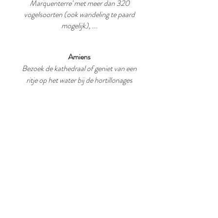
Marquenterre' met meer dan 320
vogelsoorten (ook wandeling te paard
mogelijk), ...
Amiens
Bezoek de kathedraal of geniet van een
ritje op het water bij de hortillonages
Arras
Bezoek hier zeker het 75 meter hoge, door
UNESCO beschermde belfort,
alsook de krijtgroeves (les boves) en de
markt op het centrale plein.
Vergeet het aperitief op de 'Place des
Héros' niet!
DÉCOUVRIR LA SOMME